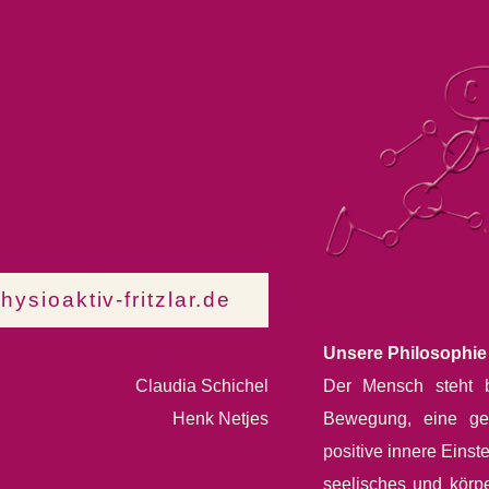
ysioaktiv-fritzlar.de
Unsere Philosophie
Claudia Schichel
Der Mensch steht b
Henk Netjes
Bewegung, eine ge
positive innere Einst
seelisches und körp